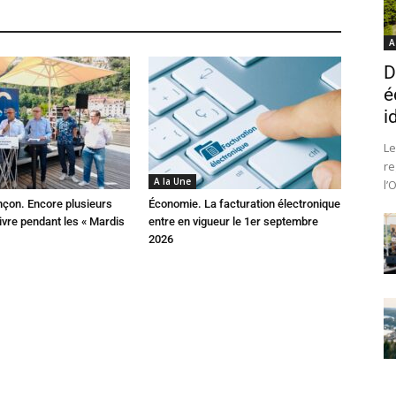
A
D
é
i
Le
re
A la Une
l’
çon. Encore plusieurs
Économie. La facturation électronique
ivre pendant les « Mardis
entre en vigueur le 1er septembre
2026