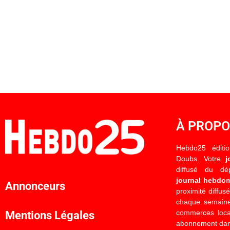
À PROP
Hebdo25 éditi
Doubs. Votre
j
diffusé du d
journal hebdo
Annonceurs
proximité diffus
chaque semaine
commerces locau
Mentions Légales
abonnement dan