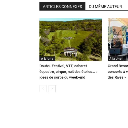
ARTICLES CONNEXES
DU MÊME AUTEUR
A la Une
A la Une
Doubs. Festival, VTT, cabaret
Grand Besan
équestre, cirque, nuit des étoiles… :
concerts à v
idées de sortie du week-end
des Rives »