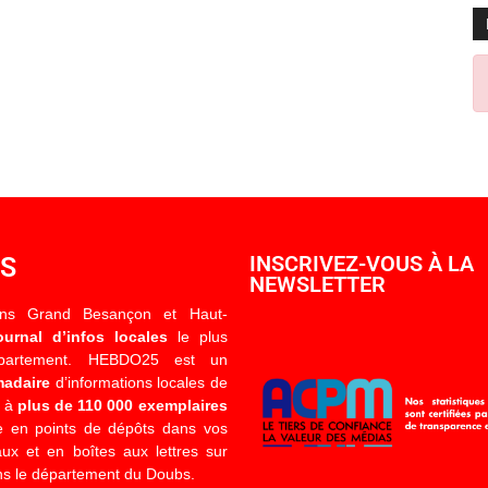
OS
INSCRIVEZ-VOUS À LA
NEWSLETTER
ons Grand Besançon et Haut-
ournal d’infos locales
le plus
épartement. HEBDO25 est un
madaire
d’informations locales de
é à
plus de 110 000 exemplaires
 en points de dépôts dans vos
x et en boîtes aux lettres sur
s le département du Doubs.