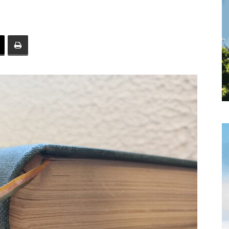
toute
l'info
locale
–