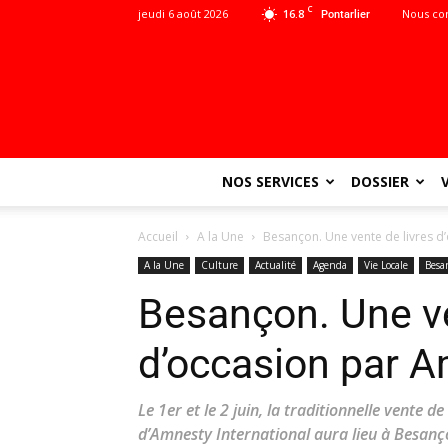
C
jeudi 6 août 2026
16.8
Nous co
Pontarlier
NOS SERVICES
DOSSIER
Accueil
A la Une
Besançon. Une vente de livres d
A la Une
Culture
Actualité
Agenda
Vie Locale
Besa
Besançon. Une ve
d’occasion par A
Le 1er et le 2 juin, la traditionnelle vente 
d’Amnesty International aura lieu à Besançon