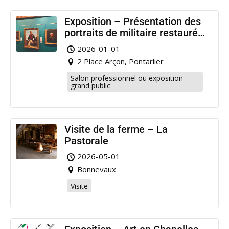
Exposition – Présentation des
portraits de militaire restaurés
à Pontarlier
2026-01-01
2 Place Arçon, Pontarlier
Salon professionnel ou exposition
grand public
Visite de la ferme – La
Pastorale
2026-05-01
Bonnevaux
Visite