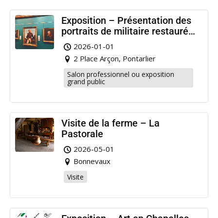
Exposition – Présentation des
portraits de militaire restaurés
à Pontarlier
2026-01-01
2 Place Arçon, Pontarlier
Salon professionnel ou exposition
grand public
Visite de la ferme – La
Pastorale
2026-05-01
Bonnevaux
Visite