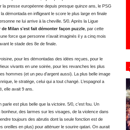
 par la presse européenne depuis presque quinze ans, le PSG
a démontada en infligeant le score le plus large en finale
rsonne ne lui arrive à la cheville. 5/0. Après la Ligue
er de Milan s’est fait démonter façon puzzle
, par cette
une force que personne n’avait imaginés il y a cinq mois
avant le stade des 8e de finale.
 voisine, pour les démontadas des idées reçues, pour le
eux vivants en une soirée, pour les revanches les plus
t des hommes (et un peu d’argent aussi). La plus belle image
nrique, le stratège, celui qui a tout changé. L’espagnol a
é, elle avait 9 ans.
arle est plus belle que la victoire. 5/0, c’est fou. Un
, du bonheur, des larmes sur les visages, de la violence dans
endre toujours des abrutis dont la seule fonction est de
oreilles en plus) pour atténuer le sourire qatari. On aurait