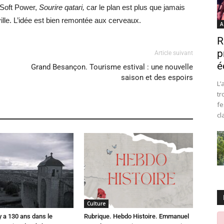
 Soft Power,
Sourire qatari,
car le plan est plus que jamais
ille. L’idée est bien remontée aux cerveaux.
A
R
p
Article suivant
é
Grand Besançon. Tourisme estival : une nouvelle
saison et des espoirs
L’
tr
fe
cl
Culture
 y a 130 ans dans le
Rubrique. Hebdo Histoire. Emmanuel