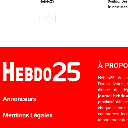
Hebdo25
Doubs… Des 
fructueuses
À PROP
Hebdo25 éditi
Doubs. Votre
j
diffusé du d
journal hebdo
Annonceurs
proximité diffus
chaque semaine
commerces locau
Mentions Légales
abonnement dan