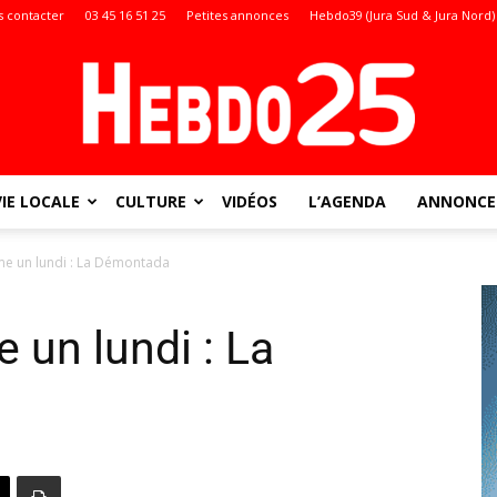
 contacter
03 45 16 51 25
Petites annonces
Hebdo39 (Jura Sud & Jura Nord)
VIE LOCALE
CULTURE
VIDÉOS
L’AGENDA
ANNONCES
Doubs
e un lundi : La Démontada
un lundi : La
: