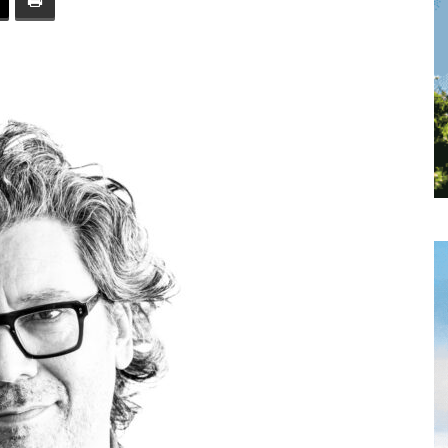
toute
l'info
locale
–