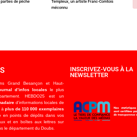
parties de pêche
Templeux, un artiste Franc-Comtois
méconnu
OS
INSCRIVEZ-VOUS À LA
NEWSLETTER
ons Grand Besançon et Haut-
ournal d’infos locales
le plus
épartement. HEBDO25 est un
madaire
d’informations locales de
é à
plus de 110 000 exemplaires
 en points de dépôts dans vos
x et en boîtes aux lettres sur
s le département du Doubs.