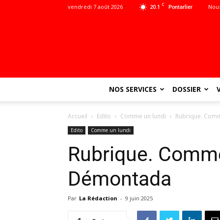
C
vendredi 7 août 2026
20.1
Nous
Pontarlier
NOS SERVICES
DOSSIER
Accueil
Edito
Comme un lundi
Rubrique. Comm
Edito
Comme un lundi
Rubrique. Comme 
Démontada
Par
La Rédaction
-
9 juin 2025