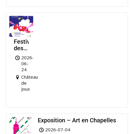
Festival
des
Nuits
2026-
de
06-
Joux
24
Château
de
Joux
Exposition – Art en Chapelles
2026-07-04