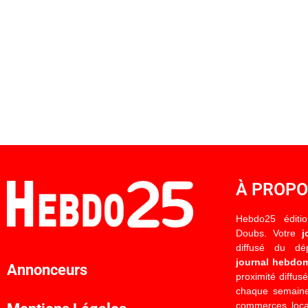
À PROP
Hebdo25 éditi
Doubs. Votre
j
diffusé du d
journal hebdo
Annonceurs
proximité diffus
chaque semaine
commerces locau