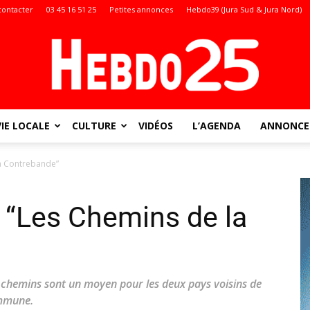
contacter
03 45 16 51 25
Petites annonces
Hebdo39 (Jura Sud & Jura Nord)
VIE LOCALE
CULTURE
VIDÉOS
L’AGENDA
ANNONCES
Doubs
la Contrebande”
 “Les Chemins de la
:
s chemins sont un moyen pour les deux pays voisins de
ommune.