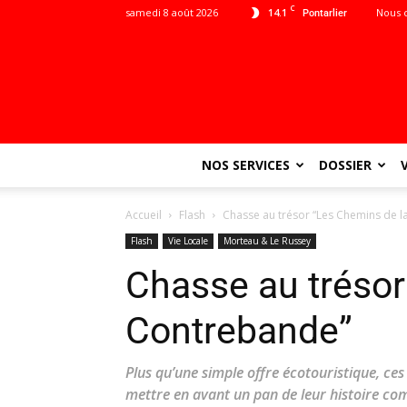
C
samedi 8 août 2026
14.1
Nous 
Pontarlier
NOS SERVICES
DOSSIER
Accueil
Flash
Chasse au trésor “Les Chemins de 
Flash
Vie Locale
Morteau & Le Russey
Chasse au trésor
Contrebande”
Plus qu’une simple offre écotouristique, ce
mettre en avant un pan de leur histoire c