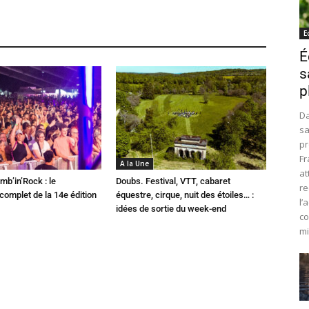
E
É
s
p
Da
sa
pr
Fr
A la Une
at
mb’in’Rock : le
Doubs. Festival, VTT, cabaret
re
omplet de la 14e édition
équestre, cirque, nuit des étoiles… :
l’
idées de sortie du week-end
co
mi