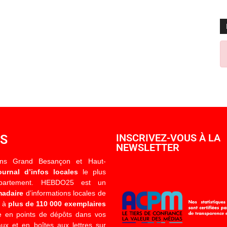
OS
INSCRIVEZ-VOUS À LA
NEWSLETTER
ons Grand Besançon et Haut-
ournal d’infos locales
le plus
épartement. HEBDO25 est un
madaire
d’informations locales de
é à
plus de 110 000 exemplaires
 en points de dépôts dans vos
x et en boîtes aux lettres sur