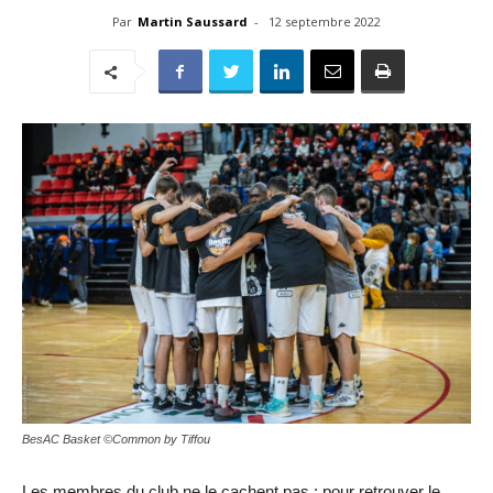
Par
Martin Saussard
-
12 septembre 2022
BesAC Basket ©Common by Tiffou
Les membres du club ne le cachent pas : pour retrouver le