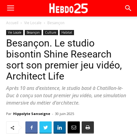
Accueil
Vie Locale
Besançon
Vie Locale
Besançon
Culture
Habitat
Besançon. Le studio
bisontin Shine Research
sort son premier jeu vidéo,
Architect Life
Après 10 ans d’existence, le studio basé à Chatillon-le-
Duc à conçu son tout premier jeu vidéo, une simulation
immersive du métier d’architecte.
Par
Hippolyte Sanseigne
-
30 juin 2025