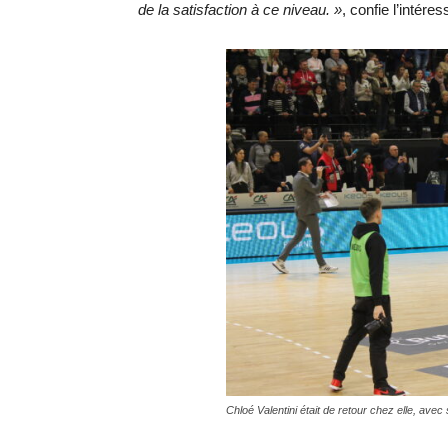
de la satisfaction à ce niveau. »
, confie l’intére
Chloé Valentini était de retour chez elle, av