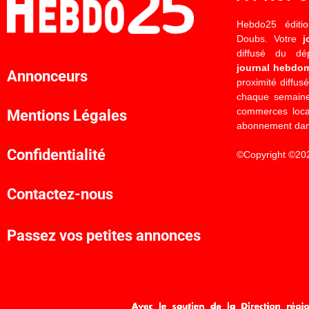
Hebdo25 éditi
Doubs. Votre
j
diffusé du d
journal hebdo
Annonceurs
proximité diffus
chaque semaine
commerces locau
Mentions Légales
abonnement dan
Confidentialité
©Copyright ©20
Contactez-nous
Passez vos petites annonces