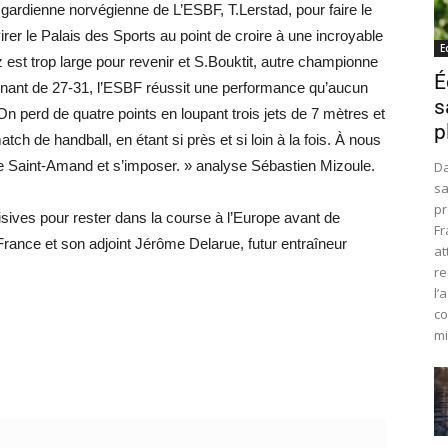
gardienne norvégienne de L’ESBF, T.Lerstad, pour faire le
irer le Palais des Sports au point de croire à une incroyable
E
 est trop large pour revenir et S.Bouktit, autre championne
É
inant de 27-31, l’ESBF réussit une performance qu’aucun
s
« On perd de quatre points en loupant trois jets de 7 mètres et
p
tch de handball, en étant si près et si loin à la fois. À nous
e Saint-Amand et s’imposer. » analyse Sébastien Mizoule.
Da
sa
pr
ives pour rester dans la course à l’Europe avant de
Fr
ance et son adjoint Jérôme Delarue, futur entraîneur
at
re
l’
co
mi