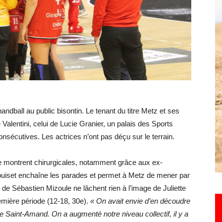
Hebdo25
handball au public bisontin. Le tenant du titre Metz et ses
alentini, celui de Lucie Granier, un palais des Sports
onsécutives. Les actrices n’ont pas déçu sur le terrain.
e montrent chirurgicales, notamment grâce aux ex-
Depuiset enchaîne les parades et permet à Metz de mener par
 de Sébastien Mizoule ne lâchent rien à l’image de Juliette
remière période (12-18, 30e).
« On avait envie d’en découdre
 Saint-Amand. On a augmenté notre niveau collectif, il y a