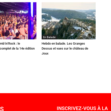
En Balade
mb’in’Rock : le
Hebdo en balade. Les Granges
omplet de la 14e édition
Dessus et vues sur le château de
Joux
OS
INSCRIVEZ-VOUS À LA