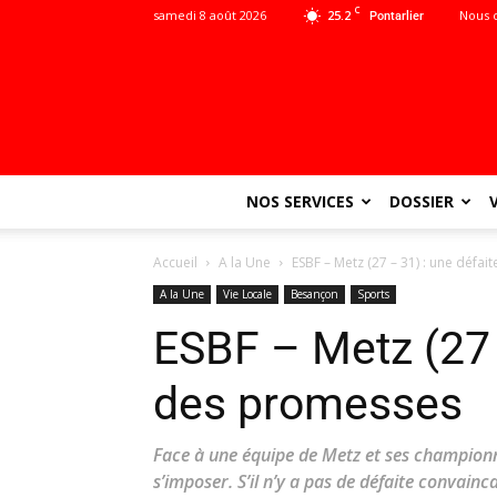
C
samedi 8 août 2026
25.2
Nous 
Pontarlier
NOS SERVICES
DOSSIER
Accueil
A la Une
ESBF – Metz (27 – 31) : une défa
A la Une
Vie Locale
Besançon
Sports
ESBF – Metz (27 –
des promesses
Face à une équipe de Metz et ses championn
s’imposer. S’il n’y a pas de défaite convain