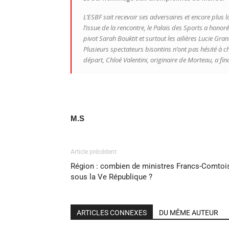
L’ESBF sait recevoir ses adversaires et encore plus
l’issue de la rencontre, le Palais des Sports a hon
pivot Sarah Bouktit et surtout les ailières Lucie Gra
Plusieurs spectateurs bisontins n’ont pas hésité à c
départ, Chloé Valentini, originaire de Morteau, a f
M.S
Article précédent
Région : combien de ministres Francs-Comtoi
sous la Ve République ?
ARTICLES CONNEXES
DU MÊME AUTEUR