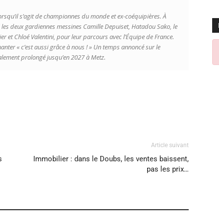
 lorsqu’il s’agit de championnes du monde et ex-coéquipières. À
oré les deux gardiennes messines Camille Depuiset, Hatadou Sako, le
nier et Chloé Valentini, pour leur parcours avec l’Équipe de France.
hanter « c’est aussi grâce à nous ! » Un temps annoncé sur le
inalement prolongé jusqu’en 2027 à Metz.
Article suivant
s
Immobilier : dans le Doubs, les ventes baissent,
pas les prix…