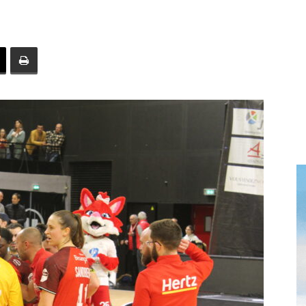
toute
l'info
locale
–