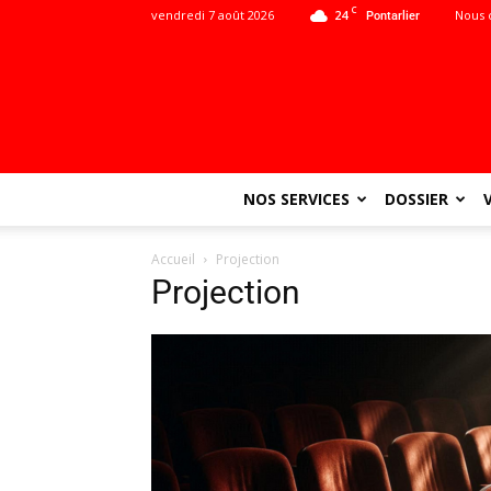
C
vendredi 7 août 2026
24
Nous 
Pontarlier
NOS SERVICES
DOSSIER
Accueil
Projection
Projection