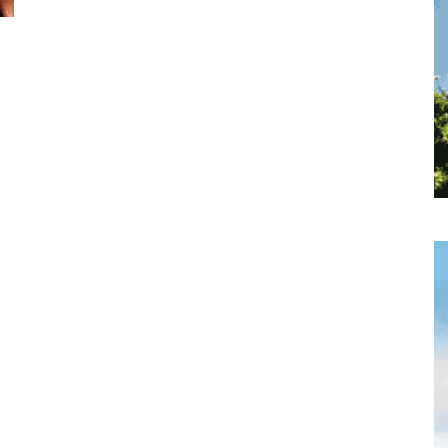
toute
l'info
locale
–