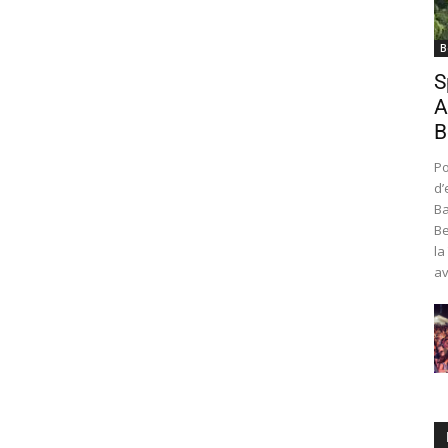
B
S
A
B
Po
d’
Ba
Be
la
av