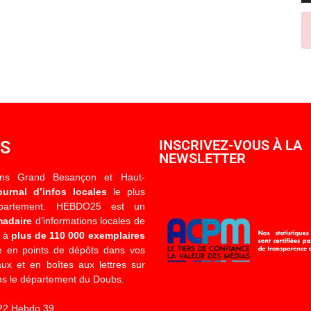
OS
INSCRIVEZ-VOUS À LA
NEWSLETTER
ons Grand Besançon et Haut-
ournal d’infos locales
le plus
épartement. HEBDO25 est un
madaire
d’informations locales de
é à
plus de 110 000 exemplaires
 en points de dépôts dans vos
x et en boîtes aux lettres sur
s le département du Doubs.
22 Hebdo 39