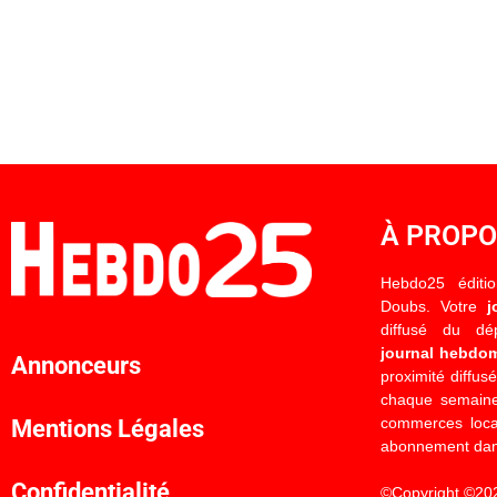
À PROP
Hebdo25 éditi
Doubs. Votre
j
diffusé du d
journal hebdo
Annonceurs
proximité diffus
chaque semaine
commerces locau
Mentions Légales
abonnement dan
Confidentialité
©Copyright ©20