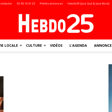
contacter
03 45 16 51 25
Petites annonces
Hebdo39 (Jura Sud & Jura Nord)
VIE LOCALE
CULTURE
VIDÉOS
L’AGENDA
ANNONCES
Doubs
: