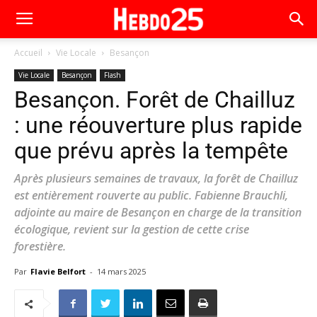
Accueil
Vie Locale
Besançon
Vie Locale
Besançon
Flash
Besançon. Forêt de Chailluz
: une réouverture plus rapide
que prévu après la tempête
Après plusieurs semaines de travaux, la forêt de Chailluz
est entièrement rouverte au public. Fabienne Brauchli,
adjointe au maire de Besançon en charge de la transition
écologique, revient sur la gestion de cette crise
forestière.
Par
Flavie Belfort
-
14 mars 2025