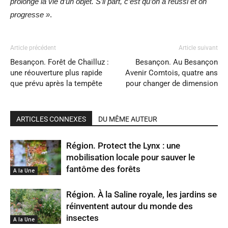
prolonge la vie d’un objet. S’il part, c’est qu’on a réussi et on
progresse »
.
Article précédent
Article suivant
Besançon. Forêt de Chailluz :
Besançon. Au Besançon
une réouverture plus rapide
Avenir Comtois, quatre ans
que prévu après la tempête
pour changer de dimension
ARTICLES CONNEXES
DU MÊME AUTEUR
Région. Protect the Lynx : une
mobilisation locale pour sauver le
fantôme des forêts
A la Une
Région. À la Saline royale, les jardins se
réinventent autour du monde des
insectes
A la Une