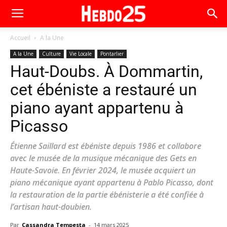
Accueil
A la Une
A la Une
Culture
Vie Locale
Pontarlier
Haut-Doubs. À Dommartin,
cet ébéniste a restauré un
piano ayant appartenu à
Picasso
Étienne Saillard est ébéniste depuis 1986 et collabore
avec le musée de la musique mécanique des Gets en
Haute-Savoie. En février 2024, le musée acquiert un
piano mécanique ayant appartenu à Pablo Picasso, dont
la restauration de la partie ébénisterie a été confiée à
l’artisan haut-doubien.
Par
Cassandra Tempesta
-
14 mars 2025