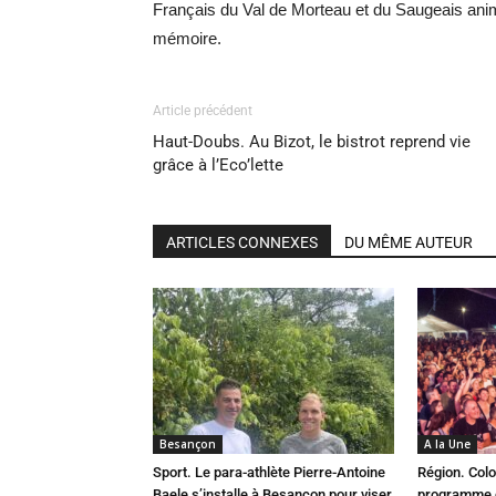
Français du Val de Morteau et du Saugeais anima
mémoire.
Article précédent
Haut-Doubs. Au Bizot, le bistrot reprend vie
grâce à l’Eco’lette
ARTICLES CONNEXES
DU MÊME AUTEUR
Besançon
A la Une
Sport. Le para-athlète Pierre-Antoine
Région. Colo
Baele s’installe à Besançon pour viser
programme c