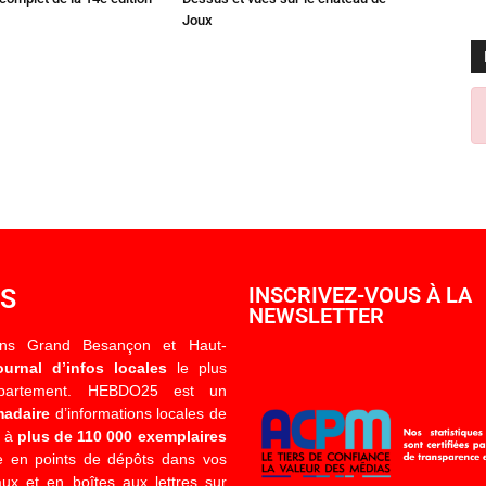
Joux
OS
INSCRIVEZ-VOUS À LA
NEWSLETTER
ons Grand Besançon et Haut-
ournal d’infos locales
le plus
épartement. HEBDO25 est un
madaire
d’informations locales de
é à
plus de 110 000 exemplaires
 en points de dépôts dans vos
x et en boîtes aux lettres sur