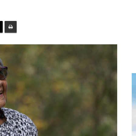
toute
l'info
locale
–