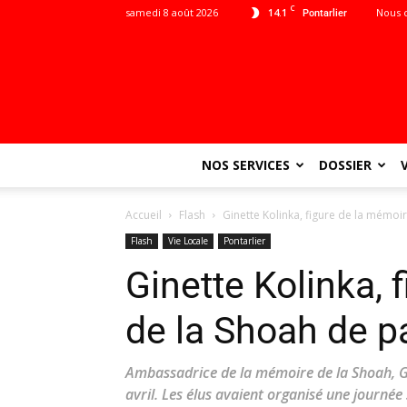
C
samedi 8 août 2026
14.1
Nous 
Pontarlier
NOS SERVICES
DOSSIER
Accueil
Flash
Ginette Kolinka, figure de la mémoi
Flash
Vie Locale
Pontarlier
Ginette Kolinka, 
de la Shoah de p
Ambassadrice de la mémoire de la Shoah, Gin
avril. Les élus avaient organisé une journée 