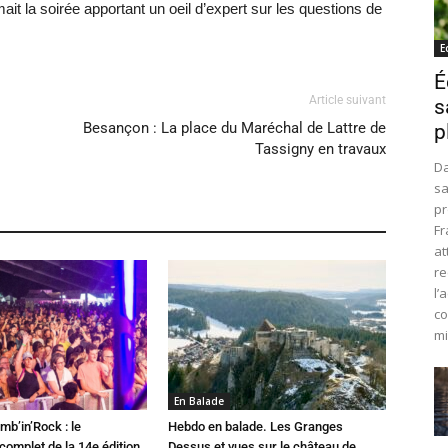
it la soirée apportant un oeil d’expert sur les questions de
E
É
Article suivant
s
Besançon : La place du Maréchal de Lattre de
p
Tassigny en travaux
Da
sa
pr
Fr
at
re
l’
co
mi
En Balade
mb’in’Rock : le
Hebdo en balade. Les Granges
omplet de la 14e édition
Dessus et vues sur le château de