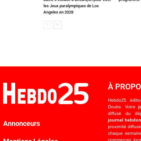
les Jeux paralympiques de Los
Angeles en 2028
À PROP
Hebdo25 éditi
Doubs. Votre
j
diffusé du d
journal hebdo
Annonceurs
proximité diffus
chaque semaine
commerces locau