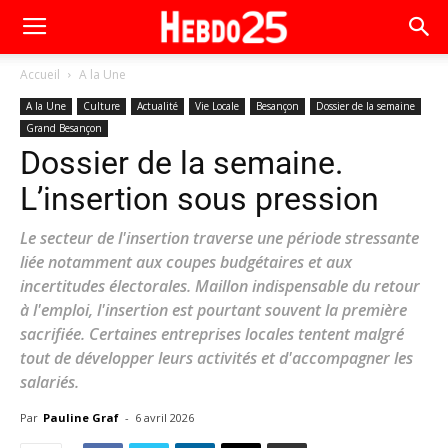
Accueil
A la Une
A la Une
Culture
Actualité
Vie Locale
Besançon
Dossier de la semaine
Grand Besançon
Dossier de la semaine.
L’insertion sous pression
Le secteur de l'insertion traverse une période stressante
liée notamment aux coupes budgétaires et aux
incertitudes électorales. Maillon indispensable du retour
à l'emploi, l'insertion est pourtant souvent la première
sacrifiée. Certaines entreprises locales tentent malgré
tout de développer leurs activités et d'accompagner les
salariés.
Par
Pauline Graf
-
6 avril 2026