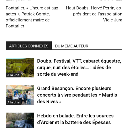
Article précédent
Article suivant
Pontarlier. « L’heure est aux
Haut-Doubs. Hervé Perrin, co-
actes », Patrick Comte,
président de l’association
officiellement maire de
Vigie Jura
Pontarlier
ARTICLES CONNEXES
DU MÊME AUTEUR
Doubs. Festival, VTT, cabaret équestre,
cirque, nuit des étoiles… : idées de
sortie du week-end
A la Une
Grand Besançon. Encore plusieurs
concerts à vivre pendant les « Mardis
des Rives »
A la Une
Hebdo en balade. Entre les sources
d’Arcier et la batterie des Épesses