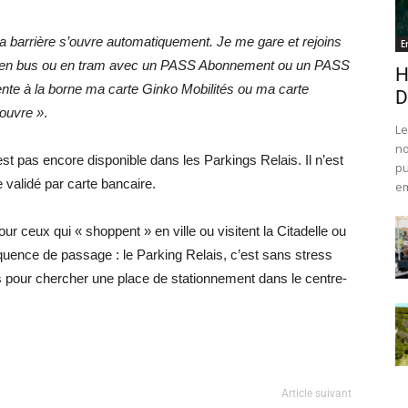
la barrière s’ouvre automatiquement. Je me gare et rejoins
E
t…) en bus ou en tram avec un PASS Abonnement ou un PASS
H
ente à la borne ma carte Ginko Mobilités ou ma carte
D
’ouvre »
.
Le
no
st pas encore disponible dans les Parkings Relais. Il n’est
pu
 validé par carte bancaire.
em
ur ceux qui « shoppent » en ville ou visitent la Citadelle ou
quence de passage : le Parking Relais, c’est sans stress
 pour chercher une place de stationnement dans le centre-
Article suivant