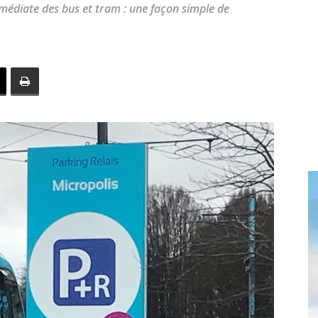
toute
mmédiate des bus et tram : une façon simple de
l'info
locale
–