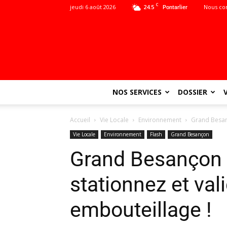
C
jeudi 6 août 2026
24.5
Nous co
Pontarlier
NOS SERVICES
DOSSIER
Accueil
Vie Locale
Environnement
Grand Besanç
Vie Locale
Environnement
Flash
Grand Besançon
Grand Besançon :
stationnez et val
embouteillage !