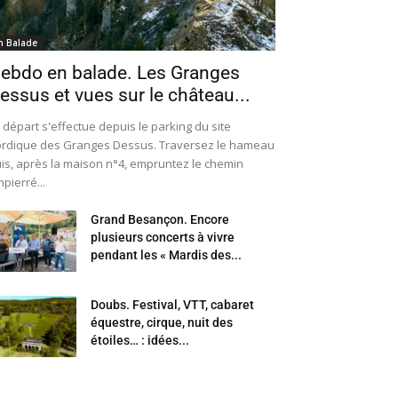
n Balade
ebdo en balade. Les Granges
essus et vues sur le château...
 départ s'effectue depuis le parking du site
rdique des Granges Dessus. Traversez le hameau
is, après la maison n°4, empruntez le chemin
pierré...
Grand Besançon. Encore
plusieurs concerts à vivre
pendant les « Mardis des...
Doubs. Festival, VTT, cabaret
équestre, cirque, nuit des
étoiles… : idées...