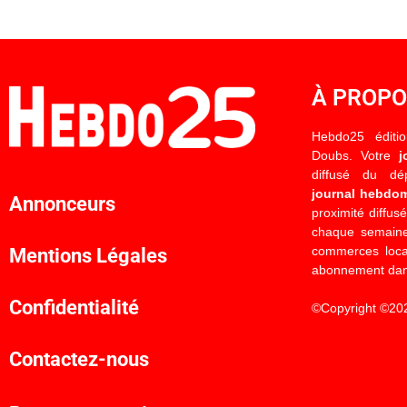
À PROP
Hebdo25 éditi
Doubs. Votre
j
diffusé du d
journal hebdo
Annonceurs
proximité diffus
chaque semaine
commerces locau
Mentions Légales
abonnement dan
Confidentialité
©Copyright ©20
Contactez-nous