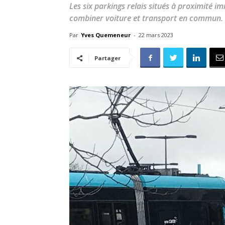
Les six parkings relais situés à proximité i
combiner voiture et transport en commun.
Par
Yves Quemeneur
-
22 mars 2023
Partager