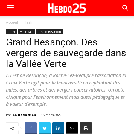
Accueil
Flash
Flash
Vie Locale
Grand Besançon
Grand Besançon. Des
vergers de sauvegarde dans
la Vallée Verte
A l’Est de Besançon, à Roche-Lez-Beaupré l’association la
Croix Verte agit pour la biodiversité en replantant des
haies, des arbres et des vergers conservatoires. Un acte
civique pour l’environnement mais aussi pédagogique et
à valeur d’exemple.
Par
La Rédaction
-
15 mars 2022