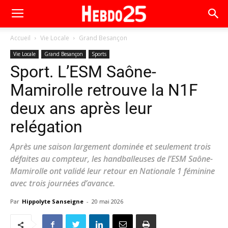
Accueil
Vie Locale
Grand Besançon
Vie Locale
Grand Besançon
Sports
Sport. L’ESM Saône-
Mamirolle retrouve la N1F
deux ans après leur
relégation
Après une saison largement dominée et seulement trois
défaites au compteur, les handballeuses de l’ESM Saône-
Mamirolle ont validé leur retour en Nationale 1 féminine
avec trois journées d’avance.
Par
Hippolyte Sanseigne
-
20 mai 2026