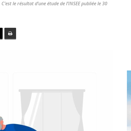
toute
C’est le résultat d’une étude de l’INSEE publiée le 30
l'info
locale
–