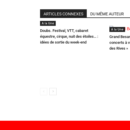
ARTICLES CONNEXES
DU MÊME AUTEUR
A la Une
A la Une
Doubs. Festival, VTT, cabaret
équestre, cirque, nuit des étoiles… :
Grand Besan
idées de sortie du week-end
concerts à v
des Rives »