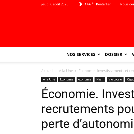
C
jeudi 6 août 2026
14.6
Nous co
Pontarlier
NOS SERVICES
DOSSIER
Accueil
A la Une
Économie. Investissements et re
A la Une
Economie
économie
Flash
Vie Locale
Régi
Économie. Inves
recrutements pou
perte d’autonom