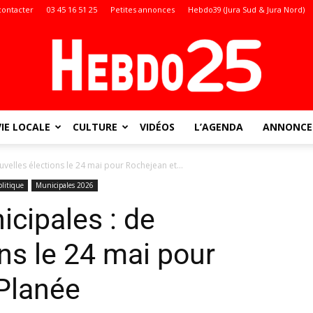
contacter
03 45 16 51 25
Petites annonces
Hebdo39 (Jura Sud & Jura Nord)
VIE LOCALE
CULTURE
VIDÉOS
L’AGENDA
ANNONCES
Doubs
velles élections le 24 mai pour Rochejean et...
olitique
Municipales 2026
cipales : de
:
ns le 24 mai pour
Planée