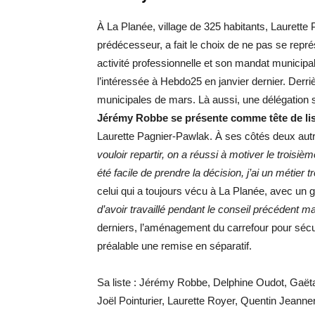
À La Planée, village de 325 habitants, Laurett
prédécesseur, a fait le choix de ne pas se repré
activité professionnelle et son mandat munici
l’intéressée à Hebdo25 en janvier dernier. Derri
municipales de mars. Là aussi, une délégation s
Jérémy Robbe se présente comme tête de li
Laurette Pagnier-Pawlak. À ses côtés deux autr
vouloir repartir, on a réussi à motiver le troisiè
été facile de prendre la décision, j’ai un métier t
celui qui a toujours vécu à La Planée, avec un 
d’avoir travaillé pendant le conseil précédent m
derniers, l’aménagement du carrefour pour sécur
préalable une remise en séparatif.
Sa liste : Jérémy Robbe, Delphine Oudot, Gaëta
Joël Pointurier, Laurette Royer, Quentin Jean