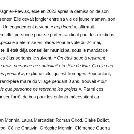
e Pagnier-Pawlak, élue en 2022 après la démission de son
senter. Elle devait jongler entre sa vie de jeune maman, son
pal. Un engagement devenu
« trop lourd »
, affirmait
ère elle, personne pour se porter candidat pour les élections
péciale a été mise en place. Pour le vote du 24 mai,
ste
. Il était déjà
conseiller municipal
sous le mandat de
es élus sortants le suivent.
« On était deux à vraiment
me mais personne ne souhaitait être tête de liste. Ça n’a pas
rès prenant »
, explique celui qui est fromager. Pour autant,
grand-père maire du village pendant 9 ans, trouvait
« dur
ais que personne ne reprenne les projets »
. Parmi ces
iser l’arrêt de bus pour les enfants, nécessitant au
n Monnin, Laura Mercadier, Roman Girod, Claire Boillot,
nerod, Céline Chauvin, Grégoire Monnin, Clémence Guerra