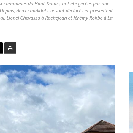
toute
eux communes du Haut-Doubs, ont été gérées par une
Depuis, deux candidats se sont déclarés et présentent
 mai. Lionel Chevassu à Rochejean et Jérémy Robbe à La
l'info
locale
–