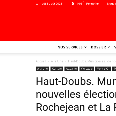
C
samedi 8 août 2026
14.6
Nous 
Pontarlier
NOS SERVICES
DOSSIER
Accueil
A la Une
Haut-Doubs. Municipales : de nou
A la Une
Culture
Actualité
Vie Locale
Mont d'Or
P
Haut-Doubs. Muni
nouvelles électio
Rochejean et La 