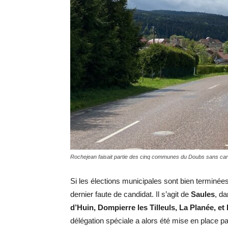
Rochejean faisait partie des cinq communes du Doubs sans can
Si les élections municipales sont bien termin
dernier faute de candidat. Il s’agit de
Saules
, d
d’Huin, Dompierre les Tilleuls, La Planée, e
délégation spéciale a alors été mise en place pa