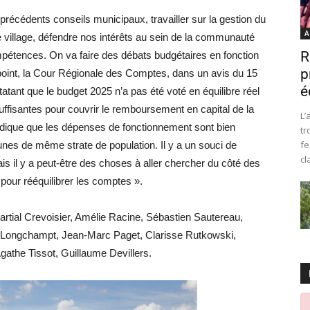
précédents conseils municipaux, travailler sur la gestion du
A
le village, défendre nos intérêts au sein de la communauté
R
étences. On va faire des débats budgétaires en fonction
p
point, la Cour Régionale des Comptes, dans un avis du 15
é
atant que le budget 2025 n’a pas été voté en équilibre réel
ffisantes pour couvrir le remboursement en capital de la
L’
 indique que les dépenses de fonctionnement sont bien
tr
fe
nes de même strate de population. Il y a un souci de
cl
il y a peut-être des choses à aller chercher du côté des
e pour rééquilibrer les comptes ».
artial Crevoisier, Amélie Racine, Sébastien Sautereau,
 Longchampt, Jean-Marc Paget, Clarisse Rutkowski,
gathe Tissot, Guillaume Devillers.