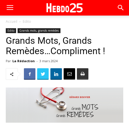
Accueil
Edito
Edito
Grands mots, grands remèdes
Grands Mots, Grands
Remèdes…Compliment !
Par
La Rédaction
-
3 mars 2024