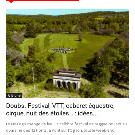
A la Une
Doubs. Festival, VTT, cabaret équestre,
cirque, nuit des étoiles… : idées...
Le No Logo change de lieu Le célèbre festival de reggae revient au
domaine des 12 Ponts, à Pont sur l’Ognon, tout le week-end.