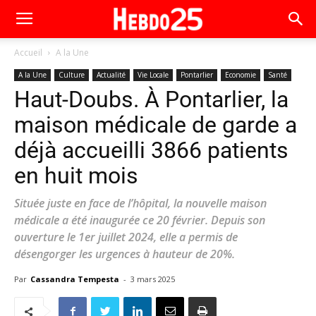
Accueil
A la Une
A la Une
Culture
Actualité
Vie Locale
Pontarlier
Economie
Santé
Haut-Doubs. À Pontarlier, la
maison médicale de garde a
déjà accueilli 3866 patients
en huit mois
Située juste en face de l’hôpital, la nouvelle maison
médicale a été inaugurée ce 20 février. Depuis son
ouverture le 1er juillet 2024, elle a permis de
désengorger les urgences à hauteur de 20%.
Par
Cassandra Tempesta
-
3 mars 2025