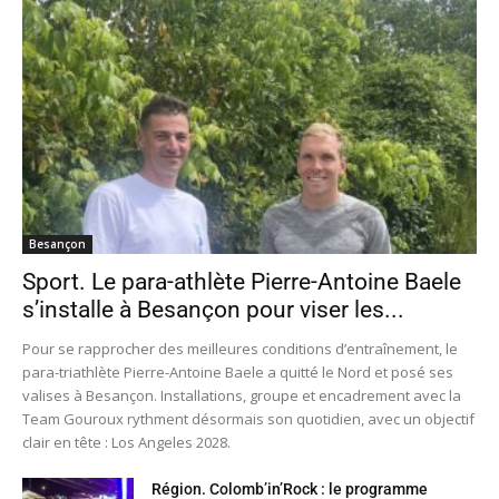
Besançon
Sport. Le para-athlète Pierre-Antoine Baele
s’installe à Besançon pour viser les...
Pour se rapprocher des meilleures conditions d’entraînement, le
para-triathlète Pierre-Antoine Baele a quitté le Nord et posé ses
valises à Besançon. Installations, groupe et encadrement avec la
Team Gouroux rythment désormais son quotidien, avec un objectif
clair en tête : Los Angeles 2028.
Région. Colomb’in’Rock : le programme