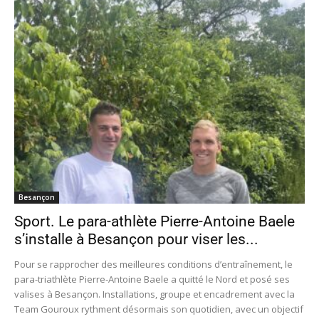
Besançon
Sport. Le para-athlète Pierre-Antoine Baele
s’installe à Besançon pour viser les...
Pour se rapprocher des meilleures conditions d’entraînement, le
para-triathlète Pierre-Antoine Baele a quitté le Nord et posé ses
valises à Besançon. Installations, groupe et encadrement avec la
Team Gouroux rythment désormais son quotidien, avec un objectif