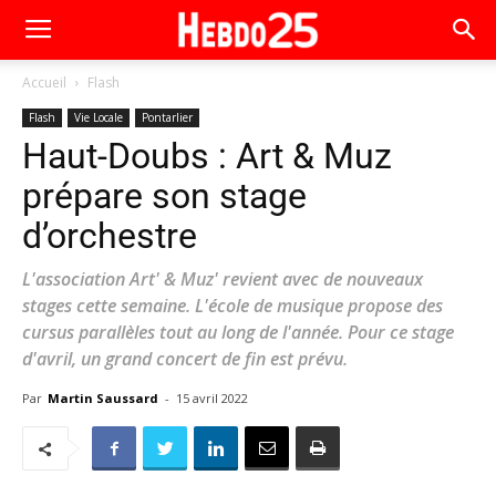
Accueil
Flash
Flash
Vie Locale
Pontarlier
Haut-Doubs : Art & Muz
prépare son stage
d’orchestre
L'association Art' & Muz' revient avec de nouveaux
stages cette semaine. L'école de musique propose des
cursus parallèles tout au long de l'année. Pour ce stage
d'avril, un grand concert de fin est prévu.
Par
Martin Saussard
-
15 avril 2022