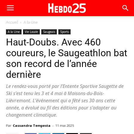
Accueil
A la Une
A la Une
Vie Locale
Saugeais
Sports
Haut-Doubs. Avec 460
coureurs, le Saugeathlon bat
son record de l’année
dernière
Le rendez-vous porté par l’Entente Sportive Saugette de
Ski s’est tenu les 3 et 4 mai à Maisons-du-Bois-
Lièvremont. L’événement qui a fêté ses 30 ans cette
année, a évolué au fil des éditions pour s’adapter au
changement climatique.
Par
Cassandra Tempesta
-
11 mai 2025