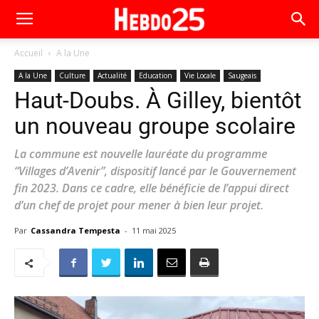
Accueil
A la Une
A la Une
Culture
Actualité
Education
Vie Locale
Saugeais
Haut-Doubs. À Gilley, bientôt
un nouveau groupe scolaire
La commune est nouvelle lauréate du programme
“Villages d’Avenir”, dispositif lancé par le Gouvernement
fin 2023. Dans ce cadre, elle bénéficie de l’appui direct
d’un chef de projet pour mener à bien leur projet.
Par
Cassandra Tempesta
-
11 mai 2025