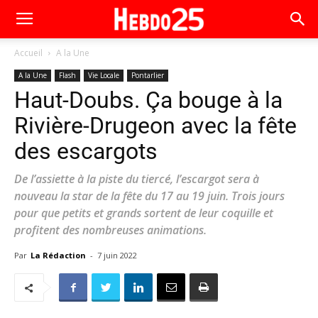
Accueil
A la Une
A la Une
Flash
Vie Locale
Pontarlier
Haut-Doubs. Ça bouge à la
Rivière-Drugeon avec la fête
des escargots
De l’assiette à la piste du tiercé, l’escargot sera à
nouveau la star de la fête du 17 au 19 juin. Trois jours
pour que petits et grands sortent de leur coquille et
profitent des nombreuses animations.
Par
La Rédaction
-
7 juin 2022