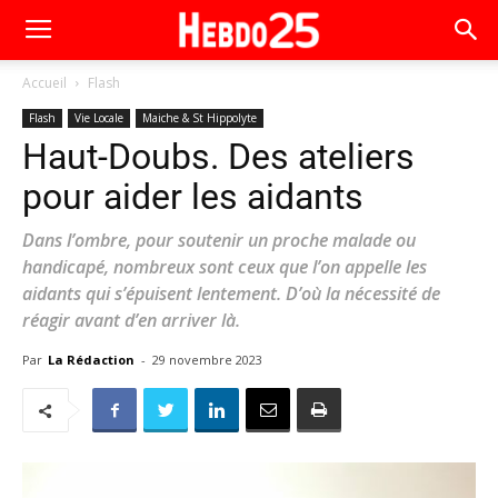
Accueil
Flash
Flash
Vie Locale
Maiche & St Hippolyte
Haut-Doubs. Des ateliers
pour aider les aidants
Dans l’ombre, pour soutenir un proche malade ou
handicapé, nombreux sont ceux que l’on appelle les
aidants qui s’épuisent lentement. D’où la nécessité de
réagir avant d’en arriver là.
Par
La Rédaction
-
29 novembre 2023