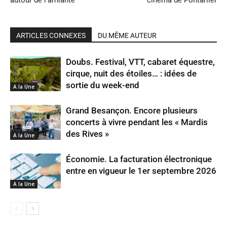
autour de l’amiante
cinéma de Pontarlier
ARTICLES CONNEXES
DU MÊME AUTEUR
Doubs. Festival, VTT, cabaret équestre,
cirque, nuit des étoiles… : idées de
sortie du week-end
A la Une
Grand Besançon. Encore plusieurs
concerts à vivre pendant les « Mardis
des Rives »
A la Une
Économie. La facturation électronique
entre en vigueur le 1er septembre 2026
A la Une