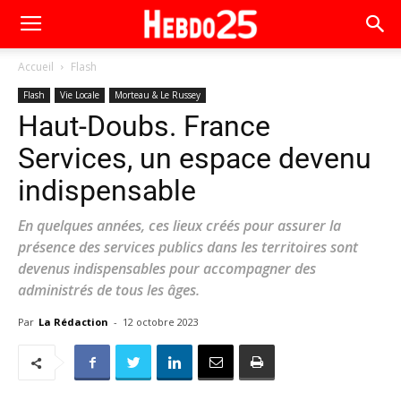
Accueil
Flash
Flash
Vie Locale
Morteau & Le Russey
Haut-Doubs. France
Services, un espace devenu
indispensable
En quelques années, ces lieux créés pour assurer la
présence des services publics dans les territoires sont
devenus indispensables pour accompagner des
administrés de tous les âges.
Par
La Rédaction
-
12 octobre 2023