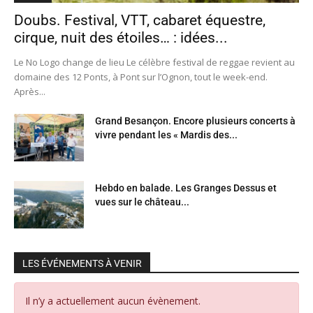
Doubs. Festival, VTT, cabaret équestre,
cirque, nuit des étoiles… : idées...
Le No Logo change de lieu Le célèbre festival de reggae revient au
domaine des 12 Ponts, à Pont sur l’Ognon, tout le week-end.
Après...
Grand Besançon. Encore plusieurs concerts à
vivre pendant les « Mardis des...
Hebdo en balade. Les Granges Dessus et
vues sur le château...
LES ÉVÉNEMENTS À VENIR
Il n’y a actuellement aucun évènement.