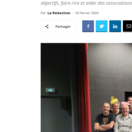
objectifs, faire rire et aider des associations
Par
La Rédaction
-
10 février 2024
Partager