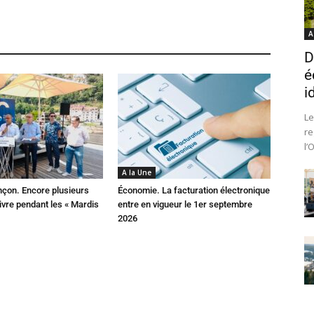
A
D
é
i
Le
re
l’
A la Une
çon. Encore plusieurs
Économie. La facturation électronique
ivre pendant les « Mardis
entre en vigueur le 1er septembre
2026