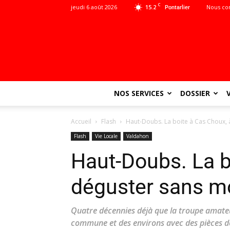
C
jeudi 6 août 2026
15.2
Nous co
Pontarlier
NOS SERVICES
DOSSIER
Accueil
Flash
Haut-Doubs. La boite à Cas Choux,
Flash
Vie Locale
Valdahon
Haut-Doubs. La b
déguster sans m
Quatre décennies déjà que la troupe amate
commune et des environs avec des pièces de