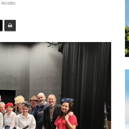
 locales.
toute
l'info
locale
–