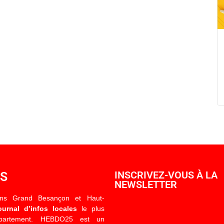
OS
INSCRIVEZ-VOUS À LA
NEWSLETTER
ons Grand Besançon et Haut-
ournal d’infos locales
le plus
épartement. HEBDO25 est un