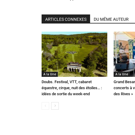
ARTICLES CONNEXES
DU MÊME AUTEUR
A la Une
A la Une
Doubs. Festival, VTT, cabaret
Grand Besan
équestre, cirque, nuit des étoiles… :
concerts à v
idées de sortie du week-end
des Rives »