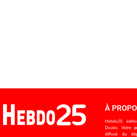
À PROP
Hebdo25 éditi
Doubs. Votre
j
diffusé du d