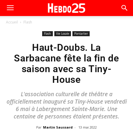
Accueil
Flash
Flash
Vie Locale
Pontarlier
Haut-Doubs. La
Sarbacane fête la fin de
saison avec sa Tiny-
House
L'association culturelle de théâtre a
officiellement inauguré sa Tiny-House vendredi
6 mai à Labergement Sainte-Marie. Une
centaine de personnes étaient présentes.
Par
Martin Saussard
-
13 mai 2022