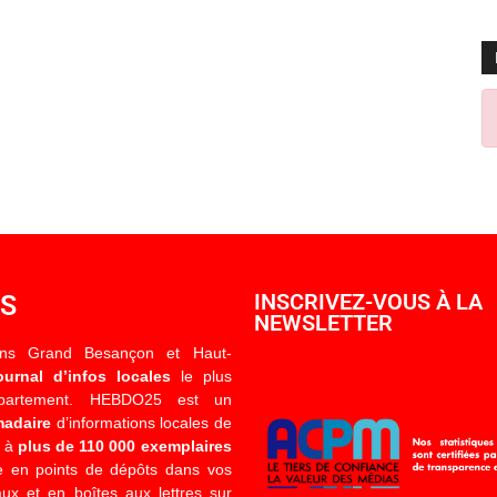
OS
INSCRIVEZ-VOUS À LA
NEWSLETTER
ons Grand Besançon et Haut-
ournal d’infos locales
le plus
épartement. HEBDO25 est un
madaire
d’informations locales de
é à
plus de 110 000 exemplaires
 en points de dépôts dans vos
x et en boîtes aux lettres sur