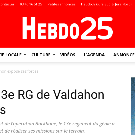
contacter
03 45 16 51 25
Petites annonces
Hebdo39 (Jura Sud & Jura Nord)
VIE LOCALE
CULTURE
VIDÉOS
L’AGENDA
ANNONCES
Doubs
hon expose ses forces
13e RG de Valdahon
:
es
nt de l’opération Barkhane, le 13e régiment du génie a
t de réaliser ses missions sur le terrain.