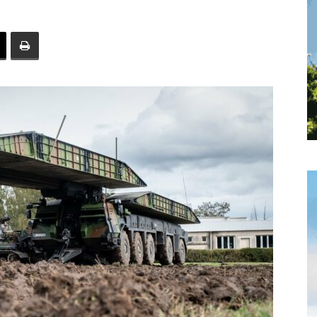
toute
l'info
locale
–