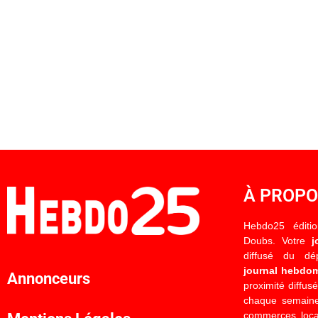
À PROP
Hebdo25 éditi
Doubs. Votre
j
diffusé du d
journal hebdo
Annonceurs
proximité diffus
chaque semaine
commerces locau