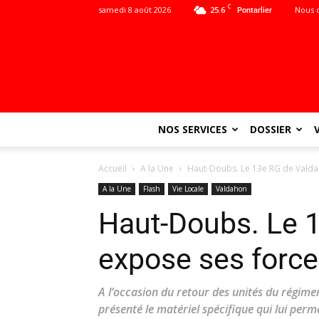
C
samedi 8 août 2026
25.6
Nous 
Pontarlier
NOS SERVICES
DOSSIER
Accueil
A la Une
Haut-Doubs. Le 13e RG de Valda
A la Une
Flash
Vie Locale
Valdahon
Haut-Doubs. Le 
expose ses forc
A l’occasion du retour des unités du régime
présenté le matériel spécifique qui lui perme