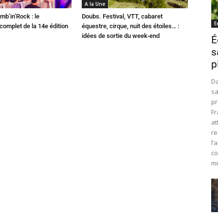
A la Une
mb’in’Rock : le
Doubs. Festival, VTT, cabaret
E
omplet de la 14e édition
équestre, cirque, nuit des étoiles… :
idées de sortie du week-end
É
s
p
Da
sa
pr
Fr
at
re
l’
co
mi