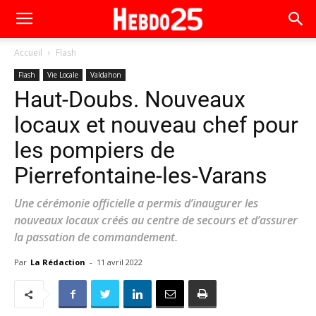
Accueil
Flash
Flash
Vie Locale
Valdahon
Haut-Doubs. Nouveaux
locaux et nouveau chef pour
les pompiers de
Pierrefontaine-les-Varans
Une cérémonie officielle a permis d’inaugurer les
nouveaux locaux créés au centre de secours et d’assurer
la passation de commandement.
Par
La Rédaction
-
11 avril 2022