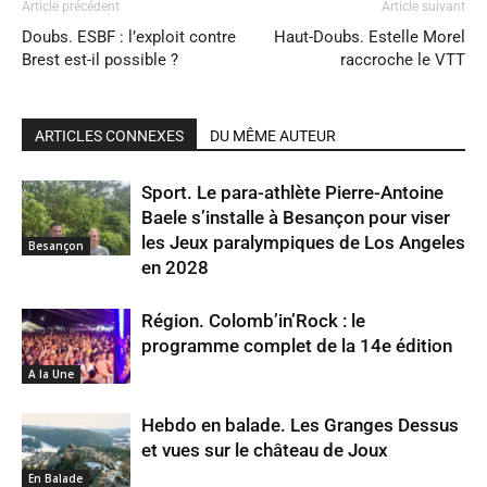
Article précédent
Article suivant
Doubs. ESBF : l’exploit contre
Haut-Doubs. Estelle Morel
Brest est-il possible ?
raccroche le VTT
ARTICLES CONNEXES
DU MÊME AUTEUR
Sport. Le para-athlète Pierre-Antoine
Baele s’installe à Besançon pour viser
les Jeux paralympiques de Los Angeles
Besançon
en 2028
Région. Colomb’in’Rock : le
programme complet de la 14e édition
A la Une
Hebdo en balade. Les Granges Dessus
et vues sur le château de Joux
En Balade