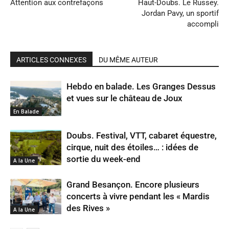
Attention aux contrefaçons
Haut-Doubs. Le Russey.
Jordan Pavy, un sportif
accompli
ARTICLES CONNEXES
DU MÊME AUTEUR
Hebdo en balade. Les Granges Dessus
et vues sur le château de Joux
En Balade
Doubs. Festival, VTT, cabaret équestre,
cirque, nuit des étoiles… : idées de
sortie du week-end
A la Une
Grand Besançon. Encore plusieurs
concerts à vivre pendant les « Mardis
des Rives »
A la Une