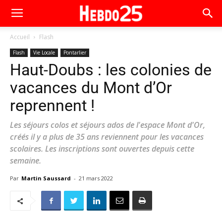
Accueil
Flash
Flash
Vie Locale
Pontarlier
Haut-Doubs : les colonies de
vacances du Mont d’Or
reprennent !
Les séjours colos et séjours ados de l'espace Mont d'Or,
créés il y a plus de 35 ans reviennent pour les vacances
scolaires. Les inscriptions sont ouvertes depuis cette
semaine.
Par
Martin Saussard
-
21 mars 2022