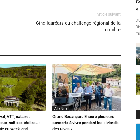
c
«
Article suivant
Du
Cinq lauréats du challenge régional de la
Ri
mobilité
ma
A la Une
val, VTT, cabaret
Grand Besançon. Encore plusieurs
que, nuit des étoiles… :
concerts à vivre pendant les « Mardis
rtie du week-end
des Rives »