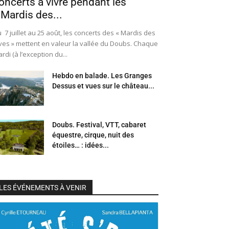
oncerts à vivre pendant les
 Mardis des...
 7 juillet au 25 août, les concerts des « Mardis des
ves » mettent en valeur la vallée du Doubs. Chaque
rdi (à l’exception du...
Hebdo en balade. Les Granges
Dessus et vues sur le château...
Doubs. Festival, VTT, cabaret
équestre, cirque, nuit des
étoiles… : idées...
LES ÉVÉNEMENTS À VENIR