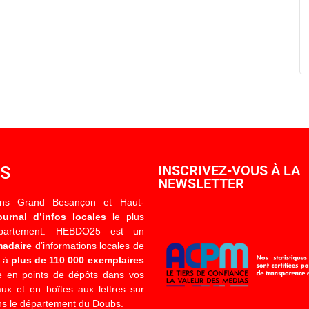
OS
INSCRIVEZ-VOUS À LA
NEWSLETTER
ons Grand Besançon et Haut-
ournal d’infos locales
le plus
épartement. HEBDO25 est un
madaire
d’informations locales de
é à
plus de 110 000 exemplaires
 en points de dépôts dans vos
x et en boîtes aux lettres sur
s le département du Doubs.