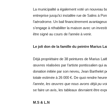
La municipalité a également voté un nouveau ba
entreprise jusqu’ici installée rue de Salins à Po
l’aérodrome. Un bail financièrement avantageux p
s’engage à réhabiliter la maison avec un invest
être signé au cours de l’année à venir.
Le joli don de la famille du peintre Marius La
Déjà propriétaire de 38 peintures de Marius Laith
œuvres réalisées par l’artiste pontissalien qui
donation initiée par son neveu, Jean Barthelet
totale estimée à 26 000 €. De quoi rendre heur
l’année, les œuvres que nous avons déjà pu voir
se faire un avis, les tableaux devraient être e
M.S & L.N