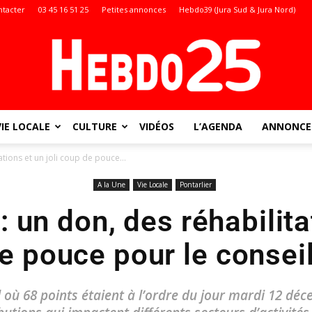
ntacter
03 45 16 51 25
Petites annonces
Hebdo39 (Jura Sud & Jura Nord)
VIE LOCALE
CULTURE
VIDÉOS
L’AGENDA
ANNONCES
Doubs
ations et un joli coup de pouce...
A la Une
Vie Locale
Pontarlier
 : un don, des réhabilita
:
de pouce pour le consei
 où 68 points étaient à l’ordre du jour mardi 12 déce