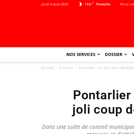
C
jeudi 6 août 2026
14.6
Nous co
Pontarlier
NOS SERVICES
DOSSIER
Accueil
A la Une
Pontarlier : un don, des réhabilit
Pontarlier
joli coup 
Dans une suite de conseil municipal