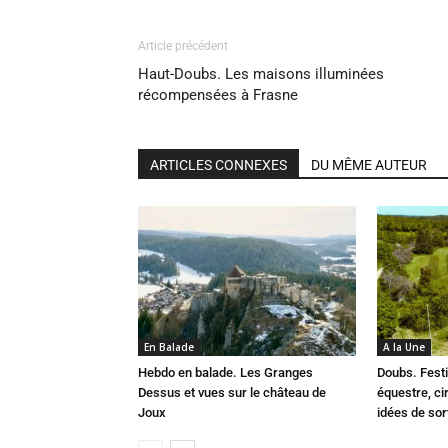
Article précédent
Haut-Doubs. Les maisons illuminées
récompensées à Frasne
ARTICLES CONNEXES
DU MÊME AUTEUR
En Balade
A la Une
Hebdo en balade. Les Granges
Doubs. Festi
Dessus et vues sur le château de
équestre, cir
Joux
idées de so