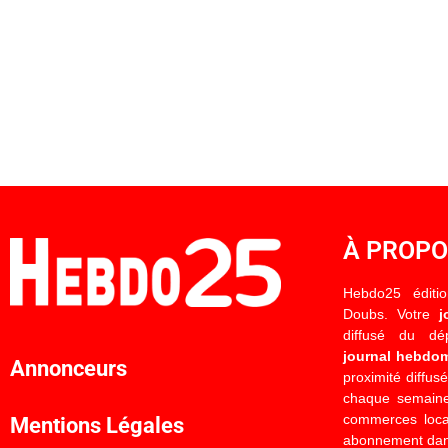
À PROP
Hebdo25 éditi
Doubs. Votre
j
diffusé du d
journal hebdo
Annonceurs
proximité diffus
chaque semaine
commerces locau
Mentions Légales
abonnement dan