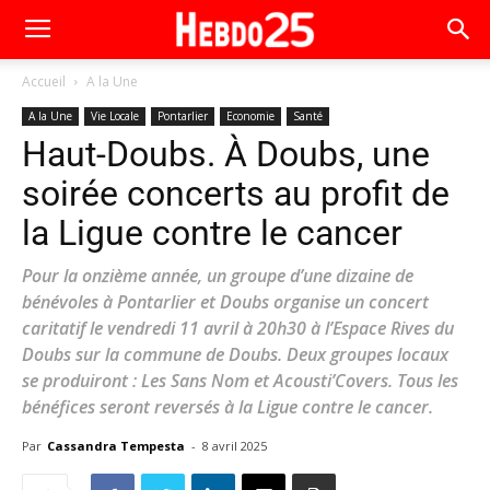
Accueil
A la Une
A la Une
Vie Locale
Pontarlier
Economie
Santé
Haut-Doubs. À Doubs, une
soirée concerts au profit de
la Ligue contre le cancer
Pour la onzième année, un groupe d’une dizaine de
bénévoles à Pontarlier et Doubs organise un concert
caritatif le vendredi 11 avril à 20h30 à l’Espace Rives du
Doubs sur la commune de Doubs. Deux groupes locaux
se produiront : Les Sans Nom et Acousti’Covers. Tous les
bénéfices seront reversés à la Ligue contre le cancer.
Par
Cassandra Tempesta
-
8 avril 2025