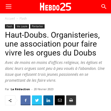
Accueil
Flash
Flash
Vie Locale
Pontarlier
Haut-Doubs. Organisteries,
une association pour faire
vivre les orgues du Doubs
Avec de moins en moins d’offices religieux, les églises et
donc leurs orgues sont peu à peu voués à l’abandon. Une
issue que refusent trois jeunes passionnés en se
promettant de les faire vivre.
Par
La Rédaction
-
20 février 2023