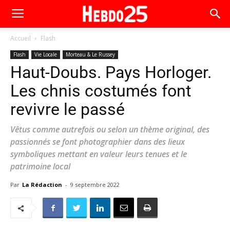
Accueil
Flash
Flash
Vie Locale
Morteau & Le Russey
Haut-Doubs. Pays Horloger.
Les chnis costumés font
revivre le passé
Vêtus comme autrefois ou selon un thème original, des
passionnés se font photographier dans des lieux
symboliques mettant en valeur leurs tenues et le
patrimoine local
Par
La Rédaction
-
9 septembre 2022