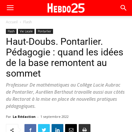
Accueil
Flash
Flash
Vie Locale
Pontarlier
Haut-Doubs. Pontarlier.
Pédagogie : quand les idées
de la base remontent au
sommet
Professeur De mathématiques au Collège Lucie Aubrac
de Pontarlier, Aurélien Berthaut travaille aussi aux côtés
du Rectorat à la mise en place de nouvelles pratiques
pédagogiques.
Par
La Rédaction
-
1 septembre 2022