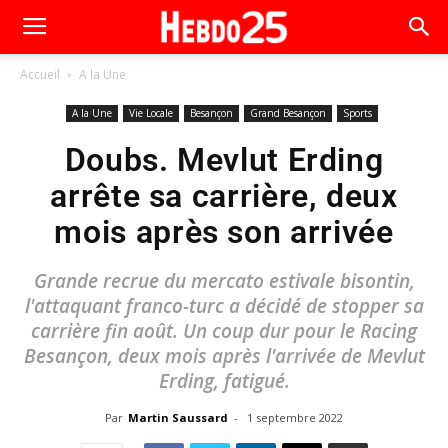
Accueil
A la Une
A la Une
Vie Locale
Besançon
Grand Besançon
Sports
Doubs. Mevlut Erding
arrête sa carrière, deux
mois après son arrivée
Grande recrue du mercato estivale bisontin,
l'attaquant franco-turc a décidé de stopper sa
carrière fin août. Un coup dur pour le Racing
Besançon, deux mois après l'arrivée de Mevlut
Erding, fatigué.
Par
Martin Saussard
-
1 septembre 2022