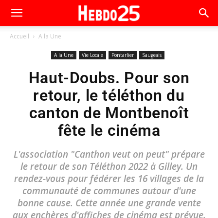
Accueil
A la Une
A la Une
Vie Locale
Pontarlier
Saugeais
Haut-Doubs. Pour son
retour, le téléthon du
canton de Montbenoît
fête le cinéma
L'association "Canthon veut on peut" prépare
le retour de son Téléthon 2022 à Gilley. Un
rendez-vous pour fédérer les 16 villages de la
communauté de communes autour d'une
bonne cause. Cette année une grande vente
aux enchères d'affiches de cinéma est prévue.