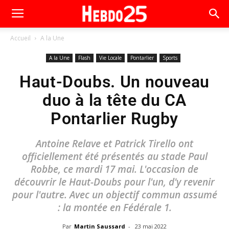
Accueil
A la Une
A la Une
Flash
Vie Locale
Pontarlier
Sports
Haut-Doubs. Un nouveau
duo à la tête du CA
Pontarlier Rugby
Antoine Relave et Patrick Tirello ont
officiellement été présentés au stade Paul
Robbe, ce mardi 17 mai. L'occasion de
découvrir le Haut-Doubs pour l'un, d'y revenir
pour l'autre. Avec un objectif commun assumé
: la montée en Fédérale 1.
Par
Martin Saussard
-
23 mai 2022