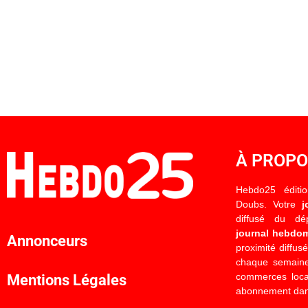
À PROP
Hebdo25 éditi
Doubs. Votre
j
diffusé du d
journal hebdo
Annonceurs
proximité diffus
chaque semaine
commerces locau
Mentions Légales
abonnement dan