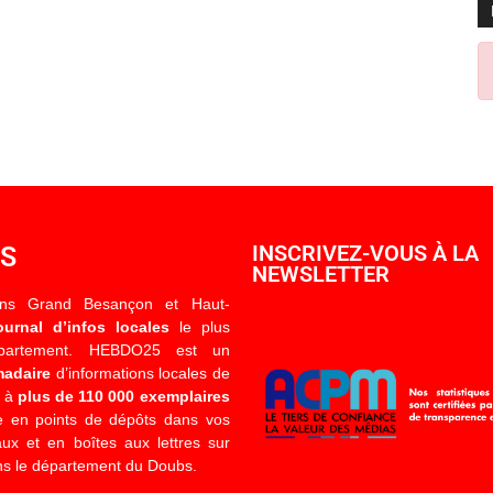
OS
INSCRIVEZ-VOUS À LA
NEWSLETTER
ons Grand Besançon et Haut-
ournal d’infos locales
le plus
épartement. HEBDO25 est un
madaire
d’informations locales de
é à
plus de 110 000 exemplaires
 en points de dépôts dans vos
x et en boîtes aux lettres sur
s le département du Doubs.