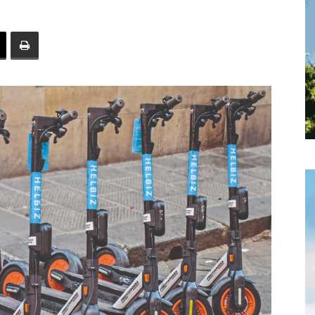
toute
l'info
locale
–