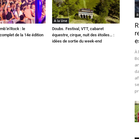
R
A la Une
R
mb’in’Rock : le
Doubs. Festival, VTT, cabaret
r
omplet de la 14e édition
équestre, cirque, nuit des étoiles… :
e
idées de sortie du week-end
À 
Bo
an
da
af
se
pr