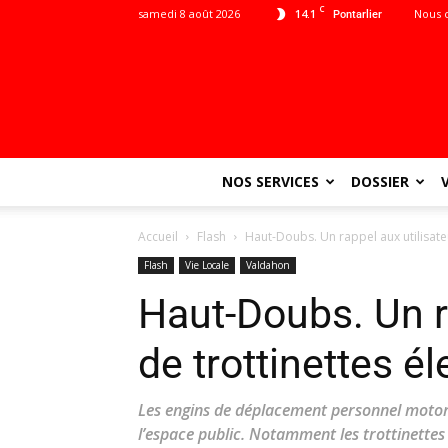
C
samedi 8 août 2026
14.1
Nous 
Pontarlier
NOS SERVICES
DOSSIER
Accueil
Flash
Haut-Doubs. Un rappel aux utilisateu
Flash
Vie Locale
Valdahon
Haut-Doubs. Un r
de trottinettes é
Les engins de déplacement personnel motor
l’espace public. Notamment les trottinettes 