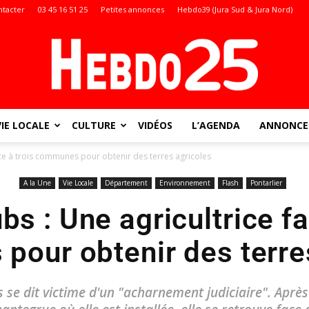
ntacter
03 45 16 51 25
Petites annonces
Hebdo39 (Jura Sud & Jura Nord)
VIE LOCALE
CULTURE
VIDÉOS
L’AGENDA
ANNONCES
Doubs
ce à trois communes pour obtenir des terres agricoles
A la Une
Vie Locale
Département
Environnement
Flash
Pontarlier
s : Une agricultrice fa
:
our obtenir des terre
ns se dit victime d'un "acharnement judiciaire". Ap