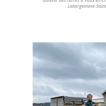
obtenir des terres à Vaux-et-C
Labergement-Sainte