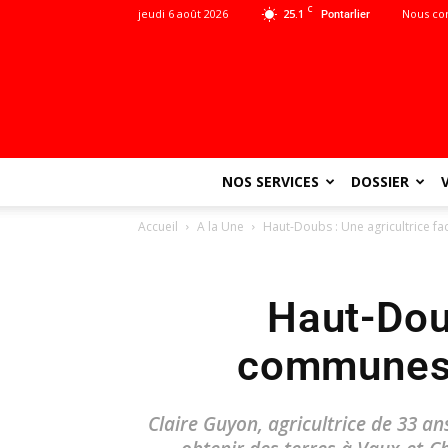
C
jeudi 6 août 2026
25.1
Nous co
Pontarlier
NOS SERVICES
DOSSIER
Accueil
A la Une
Haut-Doubs : Une agricultrice fa
Haut-Doub
communes p
Claire Guyon, agricultrice de 33 a