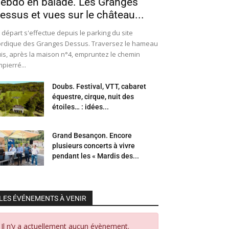
ebdo en balade. Les Granges
essus et vues sur le château...
 départ s'effectue depuis le parking du site
rdique des Granges Dessus. Traversez le hameau
is, après la maison n°4, empruntez le chemin
pierré...
Doubs. Festival, VTT, cabaret
équestre, cirque, nuit des
étoiles… : idées...
Grand Besançon. Encore
plusieurs concerts à vivre
pendant les « Mardis des...
LES ÉVÉNEMENTS À VENIR
Il n’y a actuellement aucun évènement.