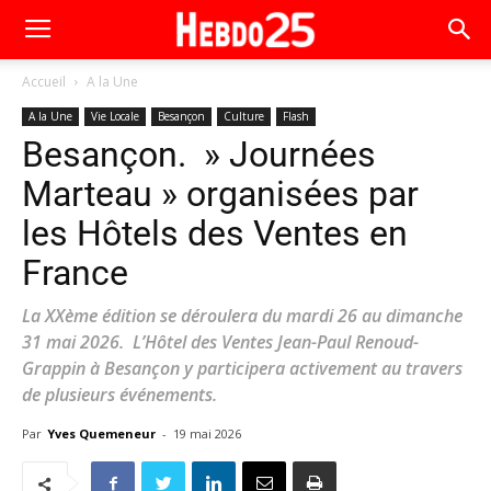
Accueil
A la Une
A la Une
Vie Locale
Besançon
Culture
Flash
Besançon. » Journées
Marteau » organisées par
les Hôtels des Ventes en
France
La XXème édition se déroulera du mardi 26 au dimanche
31 mai 2026. L’Hôtel des Ventes Jean-Paul Renoud-
Grappin à Besançon y participera activement au travers
de plusieurs événements.
Par
Yves Quemeneur
-
19 mai 2026