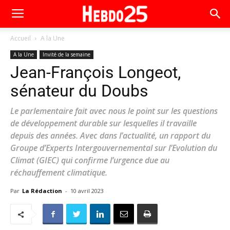
Accueil
A la Une
A la Une
Invité de la semaine
Jean-François Longeot,
sénateur du Doubs
Le parlementaire fait avec nous le point sur les questions
de développement durable sur lesquelles il travaille
depuis des années. Avec dans l’actualité, un rapport du
Groupe d’Experts Intergouvernemental sur l’Evolution du
Climat (GIEC) qui confirme l’urgence due au
réchauffement climatique.
Par
La Rédaction
-
10 avril 2023