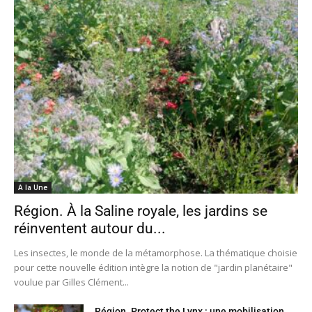
A la Une
Région. À la Saline royale, les jardins se
réinventent autour du...
Les insectes, le monde de la métamorphose. La thématique choisie
pour cette nouvelle édition intègre la notion de "jardin planétaire"
voulue par Gilles Clément...
Région. Protect the Lynx : une mobilisation