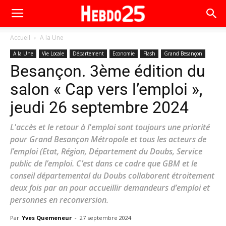
Accueil
A la Une
A la Une
Vie Locale
Département
Economie
Flash
Grand Besançon
Besançon. 3ème édition du
salon « Cap vers l’emploi »,
jeudi 26 septembre 2024
L'accès et le retour à l'emploi sont toujours une priorité
pour Grand Besançon Métropole et tous les acteurs de
l’emploi (Etat, Région, Département du Doubs, Service
public de l’emploi. C’est dans ce cadre que GBM et le
conseil départemental du Doubs collaborent étroitement
deux fois par an pour accueillir demandeurs d’emploi et
personnes en reconversion.
Par
Yves Quemeneur
-
27 septembre 2024