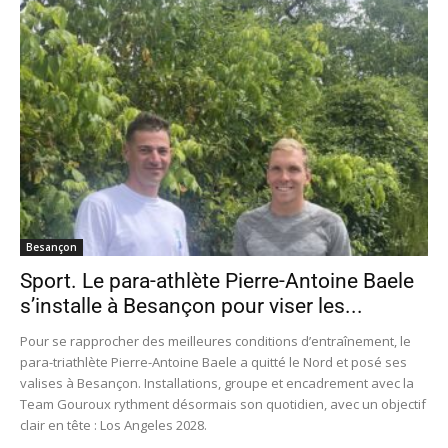
Besançon
Sport. Le para-athlète Pierre-Antoine Baele
s’installe à Besançon pour viser les...
Pour se rapprocher des meilleures conditions d’entraînement, le
para-triathlète Pierre-Antoine Baele a quitté le Nord et posé ses
valises à Besançon. Installations, groupe et encadrement avec la
Team Gouroux rythment désormais son quotidien, avec un objectif
clair en tête : Los Angeles 2028.