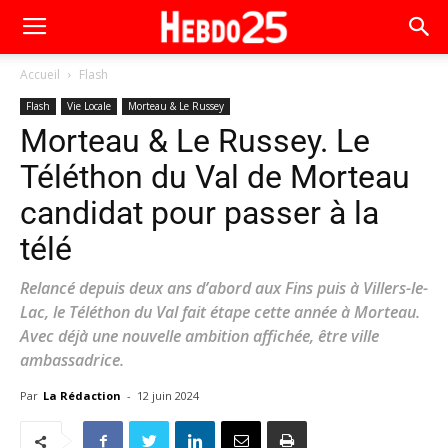
Accueil
Flash
Flash
Vie Locale
Morteau & Le Russey
Morteau & Le Russey. Le
Téléthon du Val de Morteau
candidat pour passer à la
télé
Relancé depuis deux ans d’abord aux Fins puis à Villers-le-
Lac, le Téléthon du Val fait étape cette année à Morteau.
Avec déjà une nouvelle ambition affichée, être ville
ambassadrice.
Par
La Rédaction
-
12 juin 2024